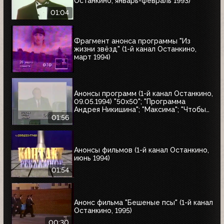
Останкино, январь-февраль 1993)
01:04
Фрагмент анонса программы "Из
жизни звёзд" (1-й канал Останкино,
март 1994)
Анонсы программ (1-й канал Останкино,
09.05.1994) "50x50"; "Программа
Андрея Никишина"; "Максима"; "Чтобы
помнили"; обзор рынка недвижимости
01:56
Анонсы фильмов (1-й канал Останкино,
июнь 1994)
01:54
Анонс фильма "Бешеные псы" (1-й канал
Останкино, 1995)
00:30