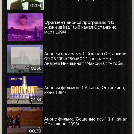
01:04
Фрагмент анонса программы "Из
жизни звёзд" (1-й канал Останкино,
март 1994)
Анонсы программ (1-й канал Останкино,
09.05.1994) "50x50"; "Программа
Андрея Никишина"; "Максима"; "Чтобы
помнили"; обзор рынка недвижимости
01:56
Анонсы фильмов (1-й канал Останкино,
июнь 1994)
01:54
Анонс фильма "Бешеные псы" (1-й канал
Останкино, 1995)
00:30