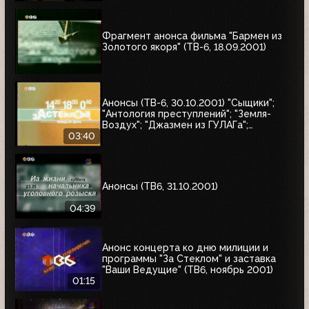
Фрагмент анонса фильма "Бармен из
Золотого якоря" (ТВ-6, 18.09.2001)
Анонсы (ТВ-6, 30.10.2001) "Сыщики";
"Антология преступлений"; "Земля-
Воздух"; "Джазмен из ГУЛАГа";
"Дачники"; "За стеклом"
03:40
Анонсы (ТВ6, 31.10.2001)
04:39
Анонс концерта ко дню милиции и
программы "За Стеклом" и заставка
"Ваши Ведущие" (ТВ6, ноябрь 2001)
01:15