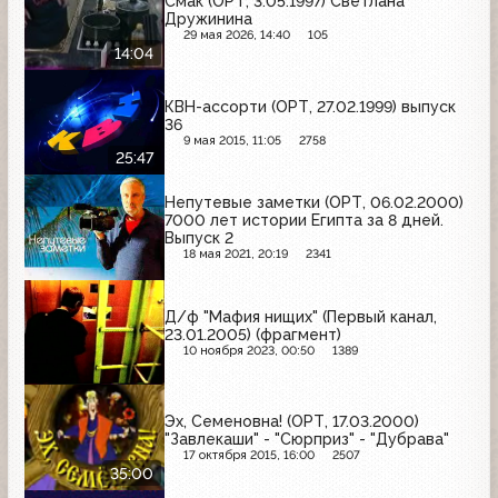
Смак (ОРТ, 3.05.1997) Светлана
Дружинина
29 мая 2026, 14:40
105
14:04
КВН-ассорти (ОРТ, 27.02.1999) выпуск
36
9 мая 2015, 11:05
2758
25:47
Непутевые заметки (ОРТ, 06.02.2000)
7000 лет истории Египта за 8 дней.
Выпуск 2
18 мая 2021, 20:19
2341
Д/ф "Мафия нищих" (Первый канал,
23.01.2005) (фрагмент)
10 ноября 2023, 00:50
1389
Эх, Семеновна! (ОРТ, 17.03.2000)
"Завлекаши" - "Сюрприз" - "Дубрава"
17 октября 2015, 16:00
2507
35:00