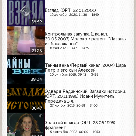
Взгляд (ОРТ, 22.01.2001)
19 декабря 2020, 14:36
1849
38:52
Контрольная закупка (1 канал,
30.05.2007) Молоко + рецепт "Лазанья
из баклажанов"
8 мая 2023, 18:47
1475
21:25
Тайны века (Первый канал, 2004) Царь
Петр и его сын Алексей
10 октября 2015, 09:42
3488
39:04
Эдвард Радзинский. Загадки истории.
(ОРТ, 20.11.1995) Иоанн Мучитель.
Передача 1-я.
27 ноября 2015, 20:58
3406
38:47
Золотой шлягер (ОРТ, 28.05.1995)
фрагмент
5 сентября 2022, 00:09
1953