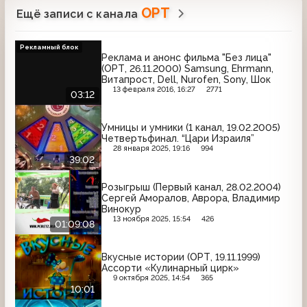
ОРТ
Ещё записи с канала
Рекламный блок
Реклама и анонс фильма "Без лица"
(ОРТ, 26.11.2000) Samsung, Ehrmann,
Витапрост, Dell, Nurofen, Sony, Шок
13 февраля 2016, 16:27
2771
03:12
Умницы и умники (1 канал, 19.02.2005)
Четвертьфинал. “Цари Израиля”
28 января 2025, 19:16
994
39:02
Розыгрыш (Первый канал, 28.02.2004)
Сергей Аморалов, Аврора, Владимир
Винокур
13 ноября 2025, 15:54
426
01:09:08
Вкусные истории (ОРТ, 19.11.1999)
Ассорти «Кулинарный цирк»
9 октября 2025, 14:54
365
10:01