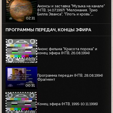
Анонсы и заставка "Музыка на канале"
(НТВ, 14.07.1997) "Меломания. Трио
Билла Эванса", "Плоть и кровь",
"Маленький гигант большого секса", "XX
02:31
век в войнах"
ПРОГРАММЫ ПЕРЕДАЧ, КОНЦЫ ЭФИРА
Анонс фильма "Красота порока" и
конец эфира (НТВ, 26.08.1994)
02:13
Программа передач (НТВ, 28.08.1994)
Фрагмент
00:31
Конец эфира (НТВ, 1995-10.11.1996)
01:00