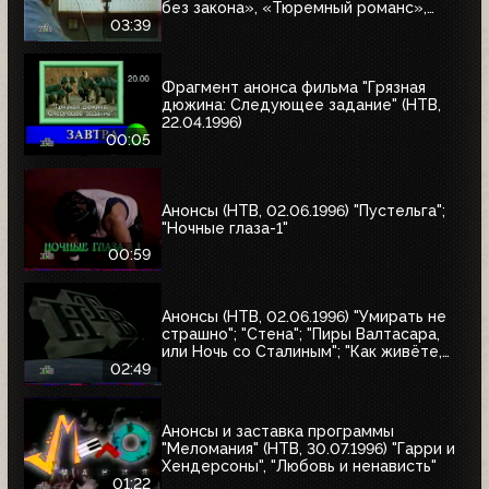
без закона», «Тюремный романс»,
«Восставшие из ада 2», «Лучшие шоу и
03:39
варьете мира»
Фрагмент анонса фильма "Грязная
дюжина: Следующее задание" (НТВ,
22.04.1996)
00:05
Анонсы (НТВ, 02.06.1996) "Пустельга";
"Ночные глаза-1"
00:59
Анонсы (НТВ, 02.06.1996) "Умирать не
страшно"; "Стена"; "Пиры Валтасара,
или Ночь со Сталиным"; "Как живёте,
Караси"
02:49
Анонсы и заставка программы
"Меломания" (НТВ, 30.07.1996) "Гарри и
Хендерсоны", "Любовь и ненависть"
01:22