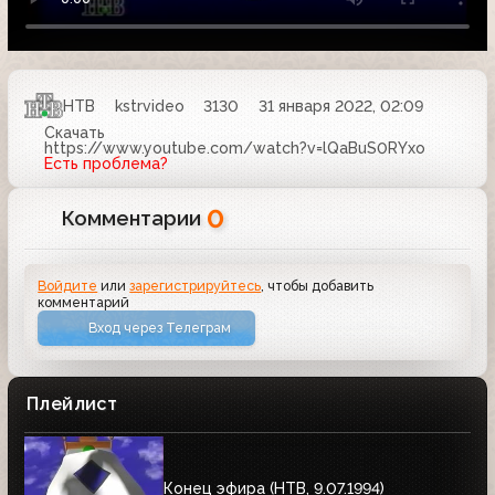
НТВ
kstrvideo
3130
31 января 2022, 02:09
Скачать
https://www.youtube.com/watch?v=lQaBuS0RYxo
Есть проблема?
0
Комментарии
Войдите
или
зарегистрируйтесь
, чтобы добавить
комментарий
Вход через Телеграм
Плейлист
Конец эфира (HTB, 9.07.1994)