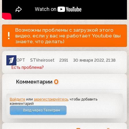
Возможны проблемы с загрузкой этого
видео, если у вас не работает Youtube (вы
знаете, что делать)
ОРТ
STVneiroset
2391
30 января 2022, 21:38
Есть проблема?
0
Комментарии
Войдите
или
зарегистрируйтесь
, чтобы добавить
комментарий
Вход через Телеграм