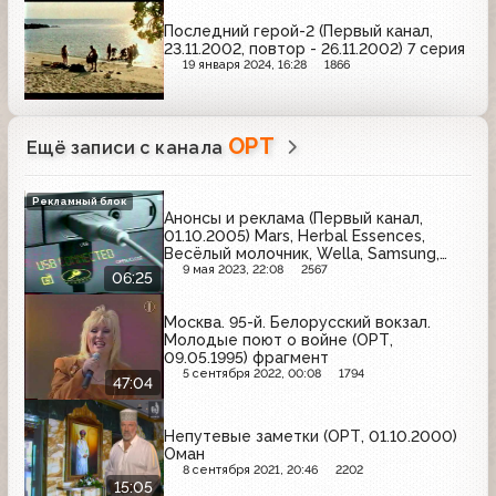
Последний герой-2 (Первый канал,
23.11.2002, повтор - 26.11.2002) 7 серия
19 января 2024, 16:28
1866
ОРТ
Ещё записи с канала
Рекламный блок
Анонсы и реклама (Первый канал,
01.10.2005) Mars, Herbal Essences,
Весёлый молочник, Wella, Samsung,
Ременс, МТС, Cheetos, Чудо, M&M's
9 мая 2023, 22:08
2567
06:25
Москва. 95-й. Белорусский вокзал.
Молодые поют о войне (ОРТ,
09.05.1995) фрагмент
5 сентября 2022, 00:08
1794
47:04
Непутевые заметки (ОРТ, 01.10.2000)
Оман
8 сентября 2021, 20:46
2202
15:05