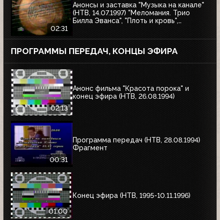
Анонсы и заставка "Музыка на канале"
(НТВ, 14.07.1997) "Меломания. Трио
Билла Эванса", "Плоть и кровь",
"Маленький гигант большого секса", "XX
02:31
век в войнах"
ПРОГРАММЫ ПЕРЕДАЧ, КОНЦЫ ЭФИРА
Анонс фильма "Красота порока" и
конец эфира (НТВ, 26.08.1994)
02:13
Программа передач (НТВ, 28.08.1994)
Фрагмент
00:31
Конец эфира (НТВ, 1995-10.11.1996)
01:00