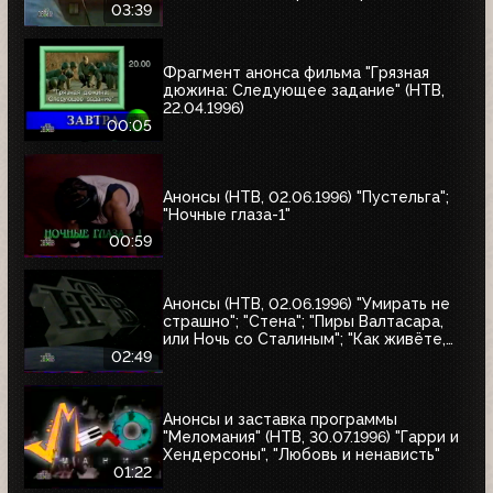
«Восставшие из ада 2», «Лучшие шоу и
03:39
варьете мира»
Фрагмент анонса фильма "Грязная
дюжина: Следующее задание" (НТВ,
22.04.1996)
00:05
Анонсы (НТВ, 02.06.1996) "Пустельга";
"Ночные глаза-1"
00:59
Анонсы (НТВ, 02.06.1996) "Умирать не
страшно"; "Стена"; "Пиры Валтасара,
или Ночь со Сталиным"; "Как живёте,
Караси"
02:49
Анонсы и заставка программы
"Меломания" (НТВ, 30.07.1996) "Гарри и
Хендерсоны", "Любовь и ненависть"
01:22