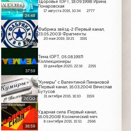
Здоровье (ОРТ, 18.09.1998) Ирина
Понаровская
17 августа 2015, 10:34
2777
24:48
Фабрика звёзд-2 (Первый канал,
23.05.2003) Фрагменты
20 мая 2019, 19:21
3191
14:28
Тема (ОРТ, 05.08.1997)
Коллекционеры
19 декабря 2020, 22:16
2291
37:59
"Кумиры" с Валентиной Пимановой
(Первый канал, 16.03.2004) Вячеслав
Бутусов
31 октября 2015, 16:10
3159
26:00
Ударная сила (Первый канал,
16.09.2008) Космический меч
8 сентября 2015, 15:51
2566
38:59