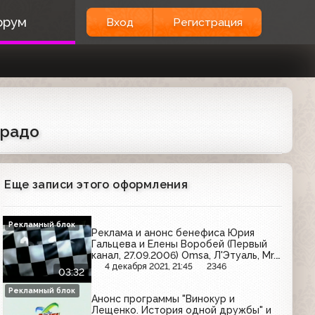
орум
Вход
Регистрация
орадо
Еще записи этого оформления
Рекламный блок
Реклама и анонс бенефиса Юрия
Гальцева и Елены Воробей (Первый
канал, 27.09.2006) Omsa, Л'Этуаль, Mr.
Ricco, Domestos, NRJ, Новые песни о
4 декабря 2021, 21:45
2346
03:32
главном, Пятёрочка, Арбат-Престиж,
М.Видео, РБК daily, Рамстор, Ново-
Рекламный блок
Анонс программы "Винокур и
Пассит
Лещенко. История одной дружбы" и