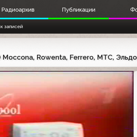
Радиоархив
Публикации
Ф
к записей
) Moccona, Rowenta, Ferrero, МТС, Эльд