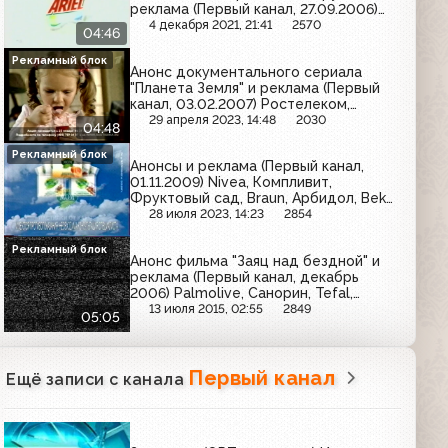
реклама (Первый канал, 27.09.2006)
Pantene Pro-V, Махеевъ, AOS, Mr.
4 декабря 2021, 21:41
2570
04:46
Proper, Эрмигурт, Hochland, Always,
Sorti, Л'Этуаль, Ferrero Rocher, Ряба,
Рекламный блок
Анонс документального сериала
Эльдорадо
"Планета Земля" и реклама (Первый
канал, 03.02.2007) Ростелеком,
Actimel, Nivea, Nestle for men,
29 апреля 2023, 14:48
2030
04:48
Whiskas, Растишка, Пенталгин-Н,
Л'Этуаль, Фервекс, Orbit, Активиа
Рекламный блок
Анонсы и реклама (Первый канал,
01.11.2009) Nivea, Компливит,
Фруктовый сад, Braun, Арбидол, Beko,
Л'Этуаль, Raffaello, Супрадин,
28 июля 2023, 14:23
2854
Panasonic, Ahmad Tea, Доктор Мом,
Wella, Dolmio
Рекламный блок
Анонс фильма "Заяц над бездной" и
реклама (Первый канал, декабрь
2006) Palmolive, Санорин, Tefal,
Raffaello, Valentino, Astoria, Сокос,
13 июля 2015, 02:55
2849
05:05
МегаФон, Эльдорадо
Первый канал
Ещё записи с канала