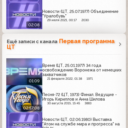
Новости (ЦТ, 25.07.1977) Объединение
"Уралобувь"
29 июля 2021, 00:17
2030
02:08
Первая программа
Ещё записи с канала
ЦТ
Время (ЦТ, 25.01.1977) 34 года
освобождению Воронежа от немецких
захватчиков
21 февраля 2022, 01:38
1971
01:09
Песня-72 (ЦТ, 1973) Финал. Ведущие -
Игорь Кириллов и Анна Шилова
30 августа 2015, 15:45
3883
02:57:08
Новости (ЦТ, 02.06.1980) Выставка
"Атом на службе мира и прогресса" на