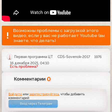
Возможны проблемы с загрузкой этого
видео, если у вас не работает Youtube (вы
знаете, что делать)
Первая программа ЦТ
CDS-Sovenok-2017
1976
16 декабря 2021, 04:10
Есть проблема?
0
Комментарии
Войдите
или
зарегистрируйтесь
, чтобы добавить
комментарий
Вход через Телеграм