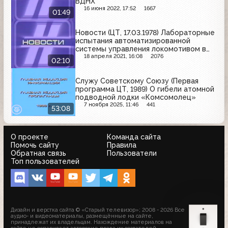
ВДНХ
16 июня 2022, 17:52
1667
01:49
Новости (ЦТ, 17.03.1978) Лабораторные
испытания автоматизированной
системы управления локомотивом в
МИИТе
18 апреля 2021, 16:08
2076
02:10
Служу Советскому Союзу (Первая
программа ЦТ, 1989) О гибели атомной
подводной лодки «Комсомолец»
7 ноября 2025, 11:46
441
53:08
О проекте
Команда сайта
Помочь сайту
Правила
Обратная связь
Пользователи
Топ пользователей
Дизайн и верстка сайта © «Старый телевизор»; 2008 - 2026 Все
аудио- и видеоматериалы, размещённые на сайте,
принадлежат их владельцам. Нахождение материалов на
сайте не оспаривает авторские права их создателей.