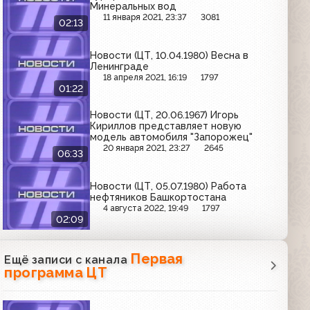
Минеральных вод
11 января 2021, 23:37
3081
02:13
Новости (ЦТ, 10.04.1980) Весна в
Ленинграде
18 апреля 2021, 16:19
1797
01:22
Новости (ЦТ, 20.06.1967) Игорь
Кириллов представляет новую
модель автомобиля "Запорожец"
20 января 2021, 23:27
2645
06:33
Новости (ЦТ, 05.07.1980) Работа
нефтяников Башкортостана
4 августа 2022, 19:49
1797
02:09
Первая
Ещё записи с канала
программа ЦТ