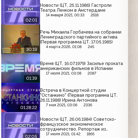
Новости (ЦТ, 25.11.1986) Гастроли
Театра Ленком в Амстердаме
14 января 2021, 00:33
2618
02:01
Речь Михаила Горбачева на собрании
Ленинградского партийного актива
(Первая программа ЦТ, 17.05.1985)
4 марта 2026, 01:08
245
30:19
Время (ЦТ, 16.07.1979) Засилье проката
американских фильмов в Испании
17 июля 2021, 03:08
2087
01:39
Встреча в Концертной студии
"Останкино" (Первая программа ЦТ,
26.11.1988) Ирина Антонова
7 мая 2021, 03:06
2336
01:28:22
Новости (ЦТ, 26.06.1984) Советско-
французское экономическое
сотрудничество. Репортаж из
Марселя
17 июля 2021, 01:42
1865
02:05