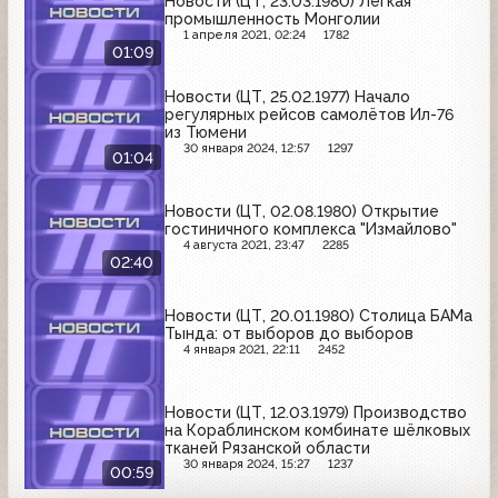
Новости (ЦТ, 23.03.1980) Лёгкая
промышленность Монголии
1 апреля 2021, 02:24
1782
01:09
Новости (ЦТ, 25.02.1977) Начало
регулярных рейсов самолётов Ил-76
из Тюмени
30 января 2024, 12:57
1297
01:04
Новости (ЦТ, 02.08.1980) Открытие
гостиничного комплекса "Измайлово"
4 августа 2021, 23:47
2285
02:40
Новости (ЦТ, 20.01.1980) Столица БАМа
Тында: от выборов до выборов
4 января 2021, 22:11
2452
Новости (ЦТ, 12.03.1979) Производство
на Кораблинском комбинате шёлковых
тканей Рязанской области
30 января 2024, 15:27
1237
00:59