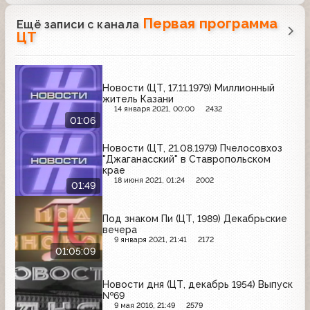
Первая программа
Ещё записи с канала
ЦТ
Новости (ЦТ, 17.11.1979) Миллионный
житель Казани
14 января 2021, 00:00
2432
01:06
Новости (ЦТ, 21.08.1979) Пчелосовхоз
"Джаганасский" в Ставропольском
крае
18 июня 2021, 01:24
2002
01:49
Под знаком Пи (ЦТ, 1989) Декабрьские
вечера
9 января 2021, 21:41
2172
01:05:09
Новости дня (ЦТ, декабрь 1954) Выпуск
№69
9 мая 2016, 21:49
2579