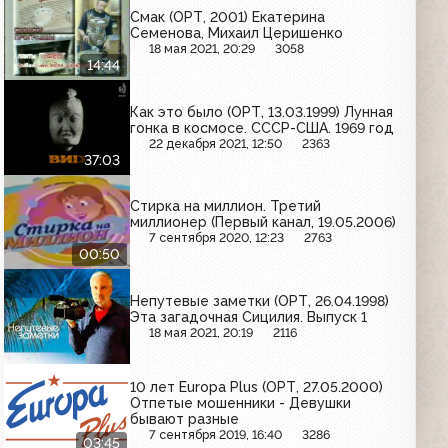
Смак (ОРТ, 2001) Екатерина
Семенова, Михаил Церишенко
18 мая 2021, 20:29
3058
14:44
Как это было (ОРТ, 13.03.1999) Лунная
гонка в космосе. СССР-США. 1969 год
22 декабря 2021, 12:50
2363
37:03
Стирка на миллион. Третий
миллионер (Первый канал, 19.05.2006)
7 сентября 2020, 12:23
2763
00:50
Непутевые заметки (ОРТ, 26.04.1998)
Эта загадочная Сицилия. Выпуск 1
18 мая 2021, 20:19
2116
10 лет Europa Plus (ОРТ, 27.05.2000)
Отпетые мошенники - Девушки
бывают разные
7 сентября 2019, 16:40
3286
03:45