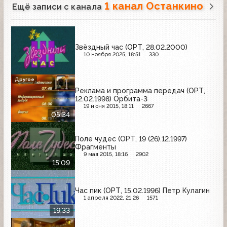
1 канал Останкино
Ещё записи с канала
Звёздный час (ОРТ, 28.02.2000)
10 ноября 2025, 18:51
330
Другое
Реклама и программа передач (ОРТ,
12.02.1998) Орбита-3
19 июня 2015, 18:11
2667
05:34
Поле чудес (ОРТ, 19 (26).12.1997)
Фрагменты
9 мая 2015, 18:16
2902
15:09
Час пик (ОРТ, 15.02.1996) Петр Кулагин
1 апреля 2022, 21:26
1571
19:33