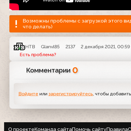
Возможны проблемы с загрузкой этого виде
что делать)
НТВ
Glanvl85
2137
2 декабря 2021, 00:59
Есть проблема?
0
Комментарии
Войдите
или
зарегистрируйтесь
, чтобы добавит
О проекте
Команда сайта
Помочь сайту
Правила
О