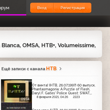
орум
Вход
Регистрация
a Blanca, OMSA, НТВ+, Volumeissime,
НТВ
Ещё записи с канала
От винта! (НТВ, 26.07.1997) 60 выпуск.
Phantasmagoria: A Puzzle of Flesh,
Daryl F. Gates' Police Quest: SWAT,
Timelapse, Silent Hunter
8 февраля 2021, 04:26
2223
09:14