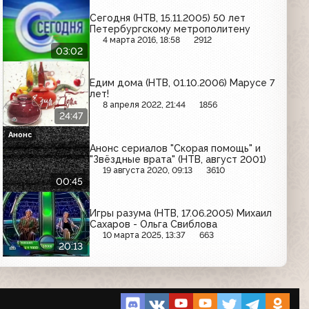
Сегодня (НТВ, 15.11.2005) 50 лет
Петербургскому метрополитену
4 марта 2016, 18:58
2912
03:02
Едим дома (НТВ, 01.10.2006) Марусе 7
лет!
8 апреля 2022, 21:44
1856
24:47
Анонс
Анонс сериалов "Скорая помощь" и
"Звёздные врата" (НТВ, август 2001)
19 августа 2020, 09:13
3610
00:45
Игры разума (НТВ, 17.06.2005) Михаил
Сахаров - Ольга Свиблова
10 марта 2025, 13:37
663
20:13