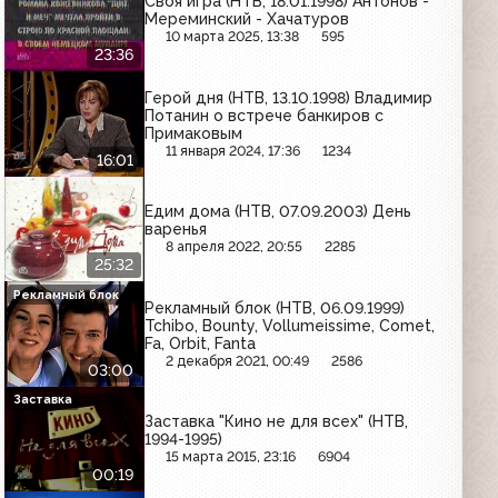
Своя игра (НТВ, 18.01.1998) Антонов -
Мереминский - Хачатуров
10 марта 2025, 13:38
595
23:36
Герой дня (НТВ, 13.10.1998) Владимир
Потанин о встрече банкиров с
Примаковым
11 января 2024, 17:36
1234
16:01
Едим дома (НТВ, 07.09.2003) День
варенья
8 апреля 2022, 20:55
2285
25:32
Рекламный блок
Рекламный блок (НТВ, 06.09.1999)
Tchibo, Bounty, Vollumeissime, Comet,
Fa, Orbit, Fanta
2 декабря 2021, 00:49
2586
03:00
Заставка
Заставка "Кино не для всех" (НТВ,
1994-1995)
15 марта 2015, 23:16
6904
00:19