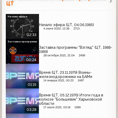
ЦТ
Начало эфира
Начало эфира (ЦТ, 04.06.1985)
4 июня 2020, 12:38
2713
02:33
Заставка программы
Заставка программы "Взгляд" (ЦТ, 1988-
1989)
28 октября 2021, 21:04
2499
00:24
Время (ЦТ, 23.11.1979) Воины-
железнодорожники на БАМе
14 января 2021, 00:23
2497
01:15
Время (ЦТ, 05.12.1976) Итоги года в
колхозе "Большевик" Харьковской
области
17 июля 2021, 03:18
1999
03:28