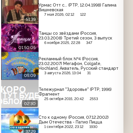
Урмас Отт с... (РТР, 12.04.1998) Галина
Вишневская
7 мая 2026, 02:12
122
51:39
Танцы со звёздами (Россия,
23.03.2008) Третий сезон, 3 выпуск
6 ноября 2025, 22:28
347
01:50:05
Рекламный блок №4 (Россия,
23.02.2007) Мегафон, Colgate,
Hochland, Акватель, Русский стандарт
3 августа 2026, 13:04
31
05:09
Тележурнал "Здоровье" (РТР, 1996)
Фрагмент
25 октября 2015, 20:42
2553
02:30
Сто к одному (Россия, 07.12.2002)
Дым Отечества - Патио Пицца
1 сентября 2022, 23:12
1930
37:29