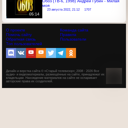
01:03
Обоз (ТВ-6, 1998) Андрей Губин - Милая
моя
23 августа 2022, 21:12
1707
05:14
О проекте
Команда сайта
Помочь сайту
Правила
Обратная связь
Пользователи
Топ пользователей
Дизайн и верстка сайта © «Старый телевизор»; 2008 - 2026 Все
аудио- и видеоматериалы, размещённые на сайте,
принадлежат их владельцам. Нахождение материалов на
сайте не оспаривает авторские права их создателей.