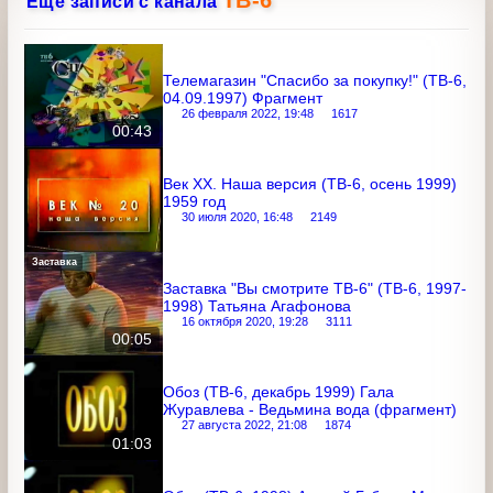
ТВ-6
Ещё записи с канала
Телемагазин "Спасибо за покупку!"
(ТВ-6, 04.09.1997) Фрагмент
26 февраля 2022, 19:48
1617
00:43
Век XX. Наша версия (ТВ-6, осень 1999)
1959 год
30 июля 2020, 16:48
2149
Заставка
Заставка "Вы смотрите ТВ-6" (ТВ-6,
1997-1998) Татьяна Агафонова
16 октября 2020, 19:28
3111
00:05
Обоз (ТВ-6, декабрь 1999) Гала
Журавлева - Ведьмина вода
(фрагмент)
27 августа 2022, 21:08
1874