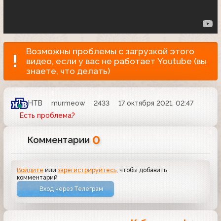
Возможны проблемы с загрузкой этого
видео, если у вас не работает Youtube (вы
знаете, что делать)
НТВ
murmeow
2433
17 октября 2021, 02:47
Есть проблема?
0
Комментарии
Войдите
или
зарегистрируйтесь
, чтобы добавить
комментарий
Вход через Телеграм