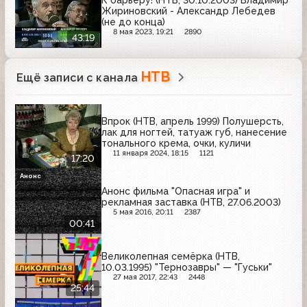
К барьеру! (НТВ, 30.10.2003) Владимир
Жириновский - Александр Лебедев
(не до конца)
8 мая 2023, 19:21
2890
43:19
НТВ
Ещё записи с канала
Впрок (НТВ, апрель 1999) Полушерсть,
лак для ногтей, татуаж губ, нанесение
тонального крема, очки, куличи
11 января 2024, 18:15
1121
17:20
Анонс
Анонс фильма "Опасная игра" и
рекламная заставка (НТВ, 27.06.2003)
5 мая 2016, 20:11
2387
00:41
Великолепная семёрка (НТВ,
10.03.1995) "Тернозавры" — "Гуськи"
27 мая 2017, 22:43
2448
25:44