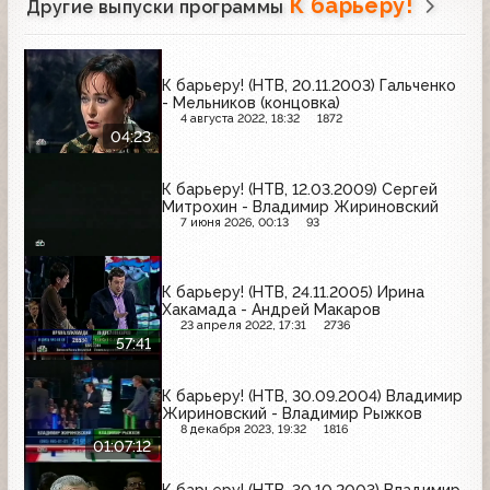
К барьеру!
Другие выпуски программы
К барьеру! (НТВ, 20.11.2003) Гальченко
- Мельников (концовка)
4 августа 2022, 18:32
1872
04:23
К барьеру! (НТВ, 12.03.2009) Сергей
Митрохин - Владимир Жириновский
7 июня 2026, 00:13
93
К барьеру! (НТВ, 24.11.2005) Ирина
Хакамада - Андрей Макаров
23 апреля 2022, 17:31
2736
57:41
К барьеру! (НТВ, 30.09.2004) Владимир
Жириновский - Владимир Рыжков
8 декабря 2023, 19:32
1816
01:07:12