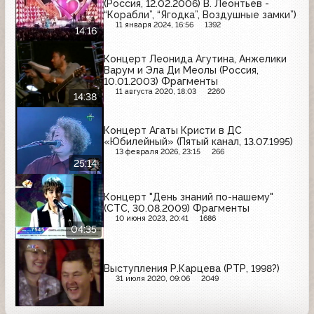
(Россия, 12.02.2006) В. Леонтьев -
“Корабли”, “Ягодка”, Воздушные замки”)
11 января 2024, 16:56
1392
14:16
Концерт Леонида Агутина, Анжелики
Варум и Эла Ди Меолы (Россия,
10.01.2003) Фрагменты
11 августа 2020, 18:03
2260
14:38
Концерт Агаты Кристи в ДС
«Юбилейный» (Пятый канал, 13.07.1995)
13 февраля 2026, 23:15
266
25:14
Концерт "День знаний по-нашему"
(СТС, 30.08.2009) Фрагменты
10 июня 2023, 20:41
1686
04:35
Выступления Р.Карцева (РТР, 1998?)
31 июля 2020, 09:06
2049