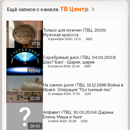
ТВ Центр
Ещё записи с канала
Только для мужчин (ТВЦ, 2005)
Мужская красота
6 декабря 2020, 13:11
1822
37:11
Серебряный диск (ТВЦ, 04.05.2003)
Шао? Бао! - Шарик, шарик
9 апреля 2019, 21:44
2567
03:48
На самом деле (ТВЦ, 18.12.1998) Война в
Ираке. Операция “Пустынный лис”
11 января 2024, 17:31
1123
10:25
Алфавит (ТВЦ, 30.05.2004) Дарина,
Елена, Маша и Хынг
2 июня 2024, 15:28
1022
28:42