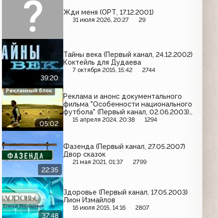
Жди меня (ОРТ, 17.12.2001)
31 июля 2026, 20:27
29
Тайны века (Первый канал, 24.12.2002)
Коктейль для Дудаева
7 октября 2015, 15:42
2744
39:20
Рекламный блок
Реклама и анонс документального
фильма "Особенности национального
футбола" (Первый канал, 02.06.2003)
Pepsi, Aqua Minerale, Orbit, Faberlic,
15 апреля 2024, 20:38
1294
05:02
Algida, Фрустайл, МТС, Rexona,
Mentos, Boomer
Фазенда (Первый канал, 27.05.2007)
Двор сказок
21 мая 2021, 01:37
2799
22:35
Здоровье (Первый канал, 17.05.2003)
Лион Измайлов
16 июля 2015, 14:16
2807
37:48