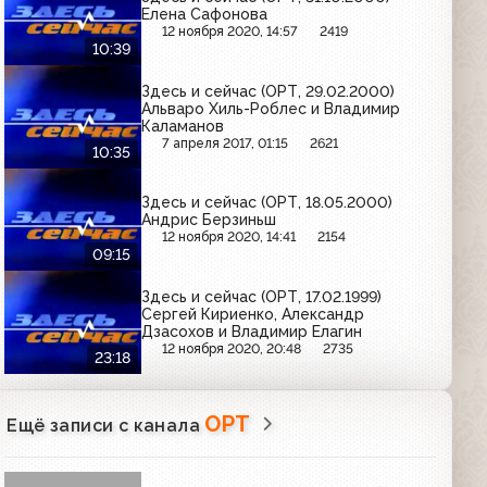
Елена Сафонова
12 ноября 2020, 14:57
2419
10:39
Здесь и сейчас (ОРТ, 29.02.2000)
Альваро Хиль-Роблес и Владимир
Каламанов
7 апреля 2017, 01:15
2621
10:35
Здесь и сейчас (ОРТ, 18.05.2000)
Андрис Берзиньш
12 ноября 2020, 14:41
2154
09:15
Здесь и сейчас (ОРТ, 17.02.1999)
Сергей Кириенко, Александр
Дзасохов и Владимир Елагин
12 ноября 2020, 20:48
2735
23:18
ОРТ
Ещё записи с канала