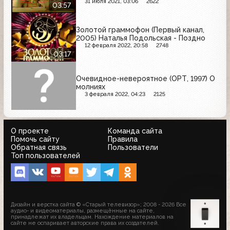
Garnier, Пенталгин, Dove, Россия -
31 июля 2021, 03:06
2622
03:57
щедрая душа
Золотой граммофон (Первый канал,
2005) Наталья Подольская - Поздно
12 февраля 2022, 20:58
2748
03:17
Очевидное-невероятное (ОРТ, 1997) О
молниях
3 февраля 2022, 04:23
2125
О проекте
Команда сайта
Помочь сайту
Правила
Обратная связь
Пользователи
Топ пользователей
Дизайн и верстка сайта © «Старый телевизор»; 2008 - 2026 Все
аудио- и видеоматериалы, размещённые на сайте,
принадлежат их владельцам. Нахождение материалов на
сайте не оспаривает авторские права их создателей.