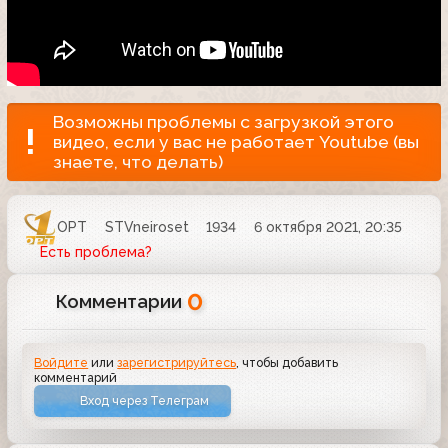
Возможны проблемы с загрузкой этого
видео, если у вас не работает Youtube (вы
знаете, что делать)
ОРТ
STVneiroset
1934
6 октября 2021, 20:35
Есть проблема?
0
Комментарии
Войдите
или
зарегистрируйтесь
, чтобы добавить
комментарий
Вход через Телеграм