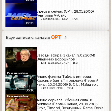
Здесь и сейчас (ОРТ, 28.01.2000)
Анатолий Чубайс
7 октября 2021, 13:54
1722
09:05
ОРТ
Ещё записи с канала
Звёзды эфира (1 канал, 9.02.2004)
Владимир Ворошилов
13 января 2023, 17:07
1517
Рекламный блок
Анонс фильма "Гибель империи:
Красные банты" и реклама (Первый
канал, 10.04.2005) Я, O.b., М.Видео,
Electrolux, L'Oreal, Принцесса Нури, ГАЗ,
2 мая 2023, 21:09
1964
05:16
Gillette, Моя семья
Рекламный блок
Анонс сериала "Убойная сила" и
реклама (Первый канал, 28.09.2005)
Orbit, Timotei, Воздушный, Rama, Dosia,