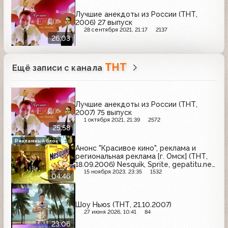
Лучшие анекдоты из России (ТНТ,
2006) 27 выпуск
28 сентября 2021, 21:17
2137
26:03
ТНТ
Ещё записи с канала
Лучшие анекдоты из России (ТНТ,
2007) 75 выпуск
1 октября 2021, 21:39
2572
25:58
Рекламный блок
Анонс "Красивое кино", реклама и
региональная реклама [г. Омск] (ТНТ,
18.09.2006) Nesquik, Sprite, gepatitu.net,
M&M's, Ariston, ТВЦ "Каскад", New Milky,
15 ноября 2023, 23:35
1532
04:46
ТЦ "Омский", Доска объявлений
"Золотой слот", Деловой партнёр
Шоу Ньюs (ТНТ, 21.10.2007)
27 июня 2026, 10:41
84
23:06