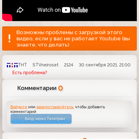
Возможны проблемы с загрузкой этого
видео, если у вас не работает Youtube (вы
знаете, что делать)
ТНТ
STVneiroset
2124
30 сентября 2021, 21:00
Есть проблема?
0
Комментарии
Войдите
или
зарегистрируйтесь
, чтобы добавить
комментарий
Вход через Телеграм