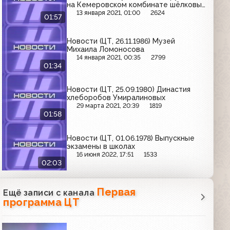
на Кемеровском комбинате шёлковых
тканей
13 января 2021, 01:00
2624
01:57
Новости (ЦТ, 26.11.1986) Музей
Михаила Ломоносова
14 января 2021, 00:35
2799
01:34
Новости (ЦТ, 25.09.1980) Династия
хлеборобов Умиралиновых
29 марта 2021, 20:39
1819
01:58
Новости (ЦТ, 01.06.1978) Выпускные
экзамены в школах
16 июня 2022, 17:51
1533
02:03
Первая
Ещё записи с канала
программа ЦТ