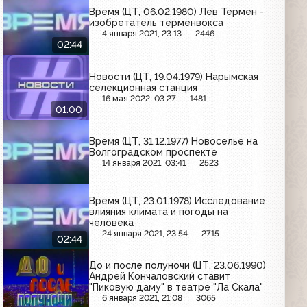
Время (ЦТ, 06.02.1980) Лев Термен -
изобретатель терменвокса
4 января 2021, 23:13
2446
02:44
Новости (ЦТ, 19.04.1979) Нарымская
селекционная станция
16 мая 2022, 03:27
1481
01:00
Время (ЦТ, 31.12.1977) Новоселье на
Волгоградском проспекте
14 января 2021, 03:41
2523
Время (ЦТ, 23.01.1978) Исследование
влияния климата и погоды на
человека
24 января 2021, 23:54
2715
02:44
До и после полуночи (ЦТ, 23.06.1990)
Андрей Кончаловский ставит
"Пиковую даму" в театре "Ла Скала"
6 января 2021, 21:08
3065