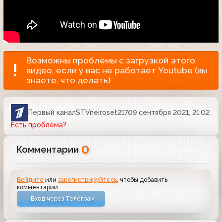
Возможны проблемы с загрузкой этого
видео, если у вас не работает Youtube (вы
знаете, что делать)
Первый канал
STVneiroset
2170
9 сентября 2021, 21:02
Есть проблема?
0
Комментарии
Войдите
или
зарегистрируйтесь
, чтобы добавить
комментарий
Вход через Телеграм