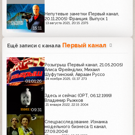
Непутевые заметки (Первый канал,
20.11.2005) Франция. Выпуск 1
13 августа 2021, 20:15
2375
15:11
Первый канал
Ещё записи с канала
Розыгрыш (Первый канал, 21.05.2005)
Алиса Фрейндлих, Михаил
Шуфутинский, Авраам Руссо
24 ноября 2025, 01:37
273
01:01:26
Здесь и сейчас (ОРТ, 06.12.1999)
Владимир Рыжков
21 января 2022, 22:15
2004
09:31
Спецрасследование. Изнанка
модельного бизнеса (1 канал,
27.09.2004)