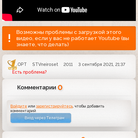
Возможны проблемы с загрузкой этого
видео, если у вас не работает Youtube (вы
знаете, что делать)
ОРТ
STVneiroset
2011
3 сентября 2021, 21:37
Есть проблема?
0
Комментарии
Войдите
или
зарегистрируйтесь
, чтобы добавить
комментарий
Вход через Телеграм