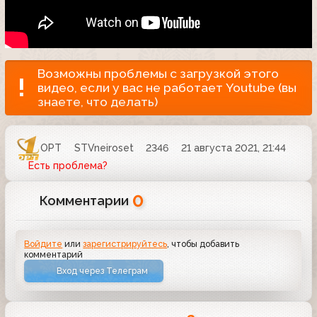
Возможны проблемы с загрузкой этого
видео, если у вас не работает Youtube (вы
знаете, что делать)
ОРТ
STVneiroset
2346
21 августа 2021, 21:44
Есть проблема?
0
Комментарии
Войдите
или
зарегистрируйтесь
, чтобы добавить
комментарий
Вход через Телеграм