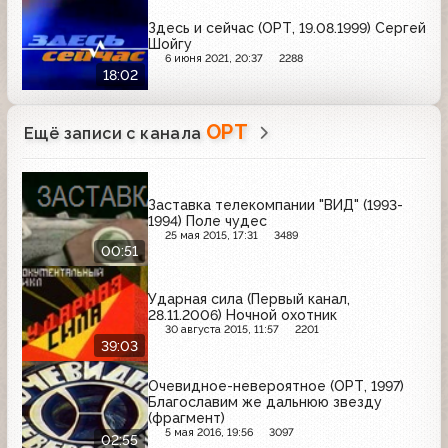
Здесь и сейчас (ОРТ, 19.08.1999) Сергей
Шойгу
6 июня 2021, 20:37
2288
18:02
ОРТ
Ещё записи с канала
Заставка телекомпании "ВИД" (1993-
1994) Поле чудес
25 мая 2015, 17:31
3489
00:51
Ударная сила (Первый канал,
28.11.2006) Ночной охотник
30 августа 2015, 11:57
2201
39:03
Очевидное-невероятное (ОРТ, 1997)
Благославим же дальнюю звезду
(фрагмент)
5 мая 2016, 19:56
3097
02:55