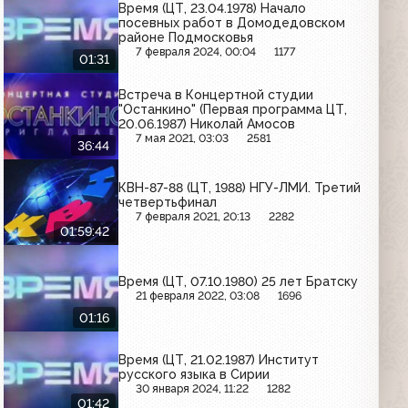
Время (ЦТ, 23.04.1978) Начало
посевных работ в Домодедовском
районе Подмосковья
7 февраля 2024, 00:04
1177
01:31
Встреча в Концертной студии
"Останкино" (Первая программа ЦТ,
20.06.1987) Николай Амосов
7 мая 2021, 03:03
2581
36:44
КВН-87-88 (ЦТ, 1988) НГУ-ЛМИ. Третий
четвертьфинал
7 февраля 2021, 20:13
2282
01:59:42
Время (ЦТ, 07.10.1980) 25 лет Братску
21 февраля 2022, 03:08
1696
01:16
Время (ЦТ, 21.02.1987) Институт
русского языка в Сирии
30 января 2024, 11:22
1282
01:42