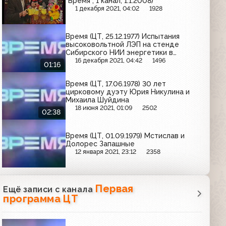
"Время", 1 канал, 1.1.2008)
1 декабря 2021, 04:02
1928
Время (ЦТ, 25.12.1977) Испытания
высоковольтной ЛЭП на стенде
Сибирского НИИ энергетики в
Новосибирске
16 декабря 2021, 04:42
1496
01:16
Время (ЦТ, 17.06.1978) 30 лет
цирковому дуэту Юрия Никулина и
Михаила Шуйдина
18 июня 2021, 01:09
2502
02:38
Время (ЦТ, 01.09.1979) Мстислав и
Долорес Запашные
12 января 2021, 23:12
2358
Первая
Ещё записи с канала
программа ЦТ