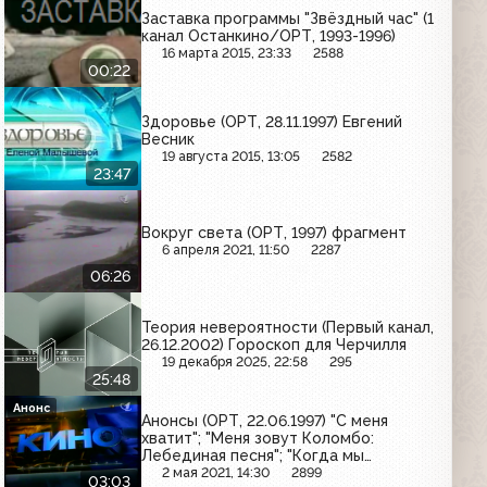
Заставка программы "Звёздный час" (1
канал Останкино/ОРТ, 1993-1996)
16 марта 2015, 23:33
2588
00:22
Здоровье (ОРТ, 28.11.1997) Евгений
Весник
19 августа 2015, 13:05
2582
23:47
Вокруг света (ОРТ, 1997) фрагмент
6 апреля 2021, 11:50
2287
06:26
Теория невероятности (Первый канал,
26.12.2002) Гороскоп для Черчилля
19 декабря 2025, 22:58
295
25:48
Анонс
Анонсы (ОРТ, 22.06.1997) "С меня
хватит"; "Меня зовут Коломбо:
Лебединая песня"; "Когда мы
встретимся вновь"; "Воры в законе"
2 мая 2021, 14:30
2899
03:03