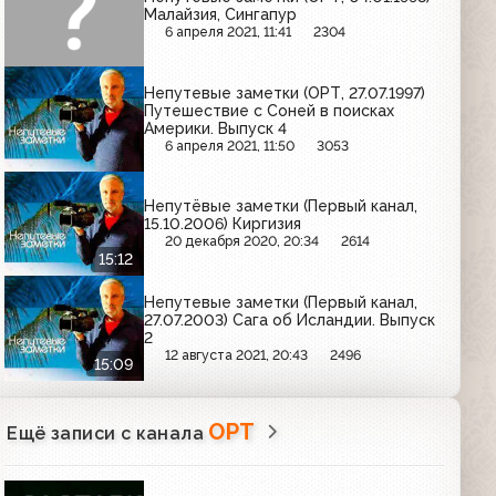
Малайзия, Сингапур
6 апреля 2021, 11:41
2304
Непутевые заметки (ОРТ, 27.07.1997)
Путешествие с Соней в поисках
Америки. Выпуск 4
6 апреля 2021, 11:50
3053
Непутёвые заметки (Первый канал,
15.10.2006) Киргизия
20 декабря 2020, 20:34
2614
15:12
Непутевые заметки (Первый канал,
27.07.2003) Сага об Исландии. Выпуск
2
12 августа 2021, 20:43
2496
15:09
ОРТ
Ещё записи с канала