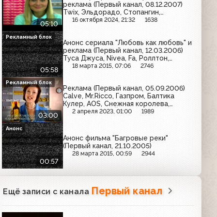
реклама (Первый канал, 08.12.2007)
Twix, Эльдорадо, Стопангин,
Mr.Proper, Нурофен, Л'Этуаль,
16 октября 2024, 21:32
1638
05:10
КИТФинанс, Nico
Рекламный блок
Анонс сериала "Любовь как любовь" и
реклама (Первый канал, 12.03.2006)
Туса Джуса, Nivea, Fa, Роллтон,
Добрый, Intel, Maybelline, Фруктовый
18 марта 2015, 07:06
2746
05:58
сад
Рекламный блок
Реклама (Первый канал, 05.09.2006)
Calve, Mr.Ricco, Газпром, Балтика
Кулер, AOS, Снежная королева,
Биттнер, Sorti, Йодомарин, Красная
2 апреля 2023, 01:00
1989
03:00
линия, Foster's, Эрмигурт
Анонс
Анонс фильма "Багровые реки"
(Первый канал, 21.10.2005)
28 марта 2015, 00:59
2944
00:57
Первый канал
Ещё записи с канала