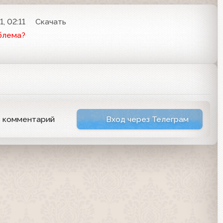
, 02:11
Скачать
блема?
ь комментарий
Вход через Телеграм