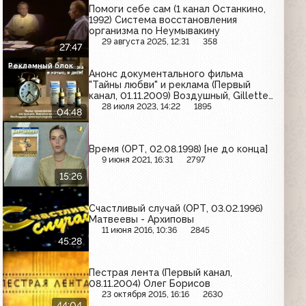
Помоги себе сам (1 канал Останкино,
1992) Система восстановления
организма по Неумывакину
29 августа 2025, 12:31
358
27:47
Рекламный блок
Анонс документального фильма
"Тайны любви" и реклама (Первый
канал, 01.11.2009) Воздушный, Gillette,
Називин, Garnier, Доширак, Pampers,
28 июля 2023, 14:22
1895
04:48
Мегафон, Dolce&Gabbana, Kiwi,
Naturella, Snickers, Л'Этуаль
Время (ОРТ, 02.08.1998) [не до конца]
9 июня 2021, 16:31
2797
15:26
Счастливый случай (ОРТ, 03.02.1996)
Матвеевы - Архиповы
11 июня 2016, 10:36
2845
45:28
Пестрая лента (Первый канал,
08.11.2004) Олег Борисов
23 октября 2015, 16:16
2630
44:04