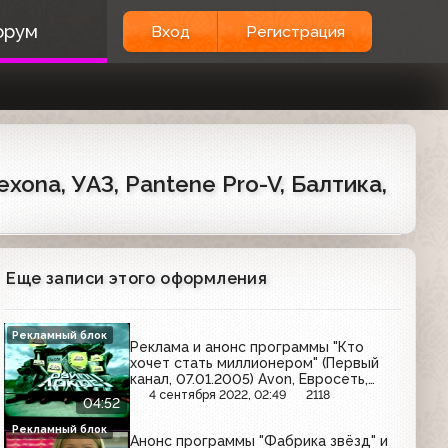
орум
Вход
Регистрация
xona, УАЗ, Pantene Pro-V, Балтика,
Еще записи этого оформления
Рекламный блок
Реклама и анонс программы "Кто
хочет стать миллионером" (Первый
канал, 07.01.2005) Avon, Евросеть,
Ряба, Сокол, Hochland, Мириталь,
4 сентября 2022, 02:49
2118
04:52
Pantene Pro-V, Афлубин, Ahmad,
Балтика, Huggies
Рекламный блок
Анонс программы "Фабрика звёзд" и