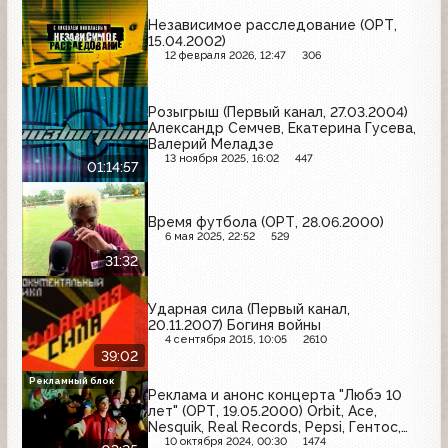
Независимое расследование (ОРТ,
15.04.2002)
12 февраля 2026, 12:47
306
Розыгрыш (Первый канал, 27.03.2004)
Александр Семчев, Екатерина Гусева,
Валерий Меладзе
13 ноября 2025, 16:02
447
01:14:57
Время футбола (ОРТ, 28.06.2000)
6 мая 2025, 22:52
529
31:32
Ударная сила (Первый канал,
20.11.2007) Богиня войны
4 сентября 2015, 10:05
2610
39:02
Рекламный блок
Реклама и анонс концерта "Любэ 10
лет" (ОРТ, 19.05.2000) Orbit, Ace,
Nesquik, Real Records, Pepsi, Гентос,
Mirinda
10 октября 2024, 00:30
1474