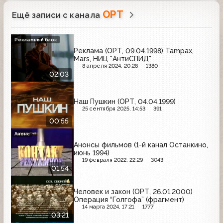
ОРТ
Ещё записи с канала
Рекламный блок
Реклама (ОРТ, 09.04.1998) Tampax,
Mars, НИЦ "АнтиСПИД"
8 апреля 2024, 20:28
1380
02:03
Наш Пушкин (ОРТ, 04.04.1999)
25 сентября 2025, 14:53
391
00:55
Анонс
Анонсы фильмов (1-й канал Останкино,
июнь 1994)
19 февраля 2022, 22:29
3043
01:54
Человек и закон (ОРТ, 26.01.2000)
Операция “Голгофа” (фрагмент)
14 марта 2024, 17:21
1777
03:21