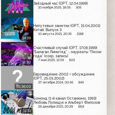
Звёздный час (ОРТ, 12.04.1999)
10 ноября 2025, 18:05
305
Непутевые заметки (ОРТ, 15.04.2001)
Китай. Выпуск 3
10 августа 2021, 20:35
2188
14:39
Счастливый случай (ОРТ, 17.08.1999)
“Балаган Лимитед” - лауреаты “Песни
года” (сокр. запись)
7 мая 2025, 12:59
603
11:30
Евровидение-2002 + обсуждение
(ОРТ, 25.05.2002)
27 октября 2024, 00:46
849
01:36:03
Бомонд (1-й канал Останкино, 1993)
Любовь Полищук и Альберт Филозов
26 декабря 2021, 20:29
1814
31:31