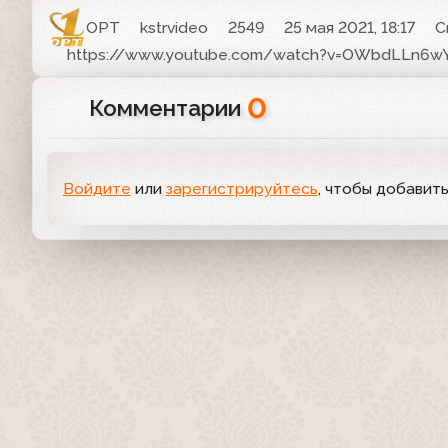
ОРТ
kstrvideo
2549
25 мая 2021, 18:17
С
https://www.youtube.com/watch?v=OWbdLLn6wY
0
Комментарии
Войдите
или
зарегистрируйтесь
, чтобы добавит