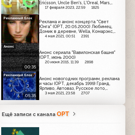
Ericsson, Uncle Ben's, L'Oreal, Mars,
Tefal, Golden Lady, Vegeta, Низорал,
17 февраля 2023, 22:59
1825
Степан Разин
Рекламный блок
Реклама и анонс концерта "Свет
Юнга" (ОРТ, 20.05.2000) Любимец,
Домик в деревне, Wella, Комарэкс,
Konica, Напитки из Черноголовки,
4 мая 2021, 00:51
2391
Гентос, LG
Анонс
Анонс сериала "Вавилонская башня"
(ОРТ, июнь 2000)
20 июня 2015, 11:39
2898
00:35
Рекламный блок
Анонс новогодних программ, реклама
и часы (ОРТ, декабрь 1999) Гранд,
Ярпиво, Автоваз, Русское лото,
Safeguard, МТС, Банк Москвы,
3 мая 2021, 23:58
2707
05:35
Eveready, Балтика, ОРТ-Видео,
Внешэкономбанк
ОРТ
Ещё записи с канала