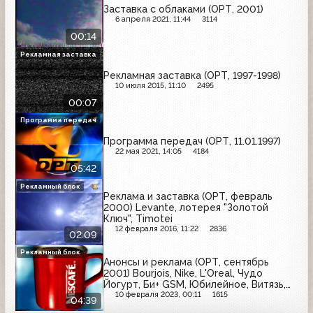
Заставка с облаками (ОРТ, 2001)
6 апреля 2021, 11:44
3114
00:14
Рекламная заставка
Рекламная заставка (ОРТ, 1997-1998)
10 июля 2015, 11:10
2495
00:07
Программа передач
Программа передач (ОРТ, 11.01.1997)
22 мая 2021, 14:05
4184
05:42
Рекламный блок
Реклама и заставка (ОРТ, февраль
2000) Levante, лотерея "Золотой
Ключ", Timotei
12 февраля 2016, 11:22
2836
02:09
Рекламный блок
Анонсы и реклама (ОРТ, сентябрь
2001) Bourjois, Nike, L'Oreal, Чудо
Йогурт, Би+ GSM, Юбилейное, Витязь,
Балтика, Биттнер, Nescafe
10 февраля 2023, 00:11
1615
04:39