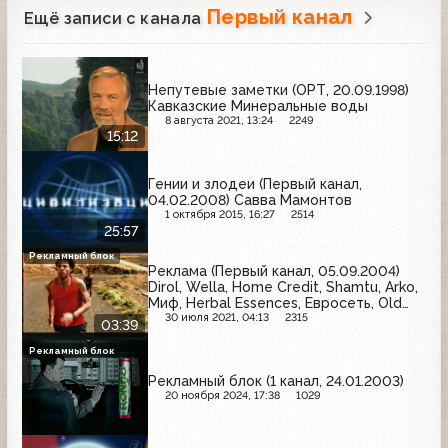
Первый канал
Ещё записи с канала
Непутевые заметки (ОРТ, 20.09.1998)
Кавказские Минеральные воды
8 августа 2021, 13:24
2249
15:12
Гении и злодеи (Первый канал,
04.02.2008) Савва Мамонтов
1 октября 2015, 16:27
2514
25:57
Рекламный блок
Реклама (Первый канал, 05.09.2004)
Dirol, Wella, Home Credit, Shamtu, Arko,
Миф, Herbal Essences, Евросеть, Old
Spice
30 июля 2021, 04:13
2315
03:39
Рекламный блок
Рекламный блок (1 канал, 24.01.2003)
20 ноября 2024, 17:38
1029