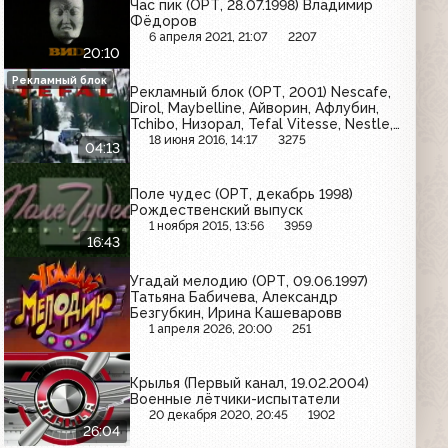
Час пик (ОРТ, 28.07.1998) Владимир
Фёдоров
6 апреля 2021, 21:07
2207
20:10
Рекламный блок
Рекламный блок (ОРТ, 2001) Nescafe,
Dirol, Maybelline, Айворин, Афлубин,
Tchibo, Низорал, Tefal Vitesse, Nestle,
Pepsodent, Vitrum Calcium
18 июня 2016, 14:17
3275
04:13
Поле чудес (ОРТ, декабрь 1998)
Рождественский выпуск
1 ноября 2015, 13:56
3959
16:43
Угадай мелодию (ОРТ, 09.06.1997)
Татьяна Бабичева, Александр
Безгубкин, Ирина Кашеваровв
1 апреля 2026, 20:00
251
Крылья (Первый канал, 19.02.2004)
Военные лётчики-испытатели
20 декабря 2020, 20:45
1902
26:04