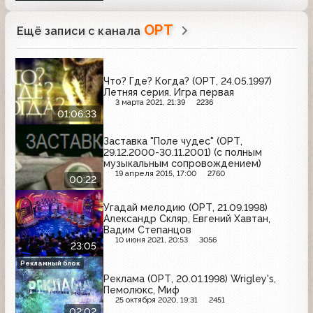
ОРТ
Ещё записи с канала
Что? Где? Когда? (ОРТ, 24.05.1997)
Летняя серия. Игра первая
3 марта 2021, 21:39
2236
01:06:33
Заставка "Поле чудес" (ОРТ,
29.12.2000-30.11.2001) (с полным
музыкальным сопровождением)
19 апреля 2015, 17:00
2760
00:22
Угадай мелодию (ОРТ, 21.09.1998)
Александр Скляр, Евгений Хавтан,
Вадим Степанцов
10 июня 2021, 20:53
3056
23:05
Рекламный блок
Реклама (ОРТ, 20.01.1998) Wrigley's,
Пемолюкс, Миф
25 октября 2020, 19:31
2451
02:02