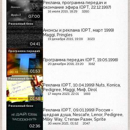
Реклама, программа передач и
окончание эфира (ОРТ, 22.12.1997)
16 июля 2015, 18:29
3260
07:00
Рекламный блок
Анонсы и реклама (ОРТ, март 1999)
Maggi, Pringles
19 декабря 2015, 19:09
3023
04:41
Программа передач
Программа передач (ОРТ, 19.05.1998)
20 декабря 2016, 23:20
3162
01:53
Рекламный блок
Реклама (ОРТ, 10.04.1999) Nuts, Konica,
Pedigree, Maggi, Миф, Dirol
17 марта 2023, 22:01
1693
01:58
Рекламный блок
Реклама (ОРТ, 09.01.1999) Россия -
щедрая душа, Nescafe, Lenor, Pedigree,
Milky Way, Степан Разин, Sprite
30 июля 2021, 01:52
2047
02:36