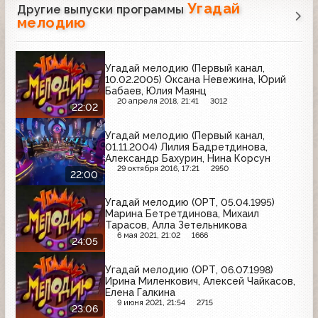
Угадай
Другие выпуски программы
мелодию
Угадай мелодию (Первый канал,
10.02.2005) Оксана Невежина, Юрий
Бабаев, Юлия Маянц
20 апреля 2018, 21:41
3012
22:02
Угадай мелодию (Первый канал,
01.11.2004) Лилия Бадретдинова,
Александр Бахурин, Нина Корсун
29 октября 2016, 17:21
2950
22:00
Угадай мелодию (ОРТ, 05.04.1995)
Марина Бетретдинова, Михаил
Тарасов, Алла Зетельникова
6 мая 2021, 21:02
1666
24:05
Угадай мелодию (ОРТ, 06.07.1998)
Ирина Миленкович, Алексей Чайкасов,
Елена Галкина
9 июня 2021, 21:54
2715
23:06