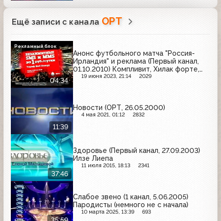
ОРТ
Ещё записи с канала
Рекламный блок
Анонс футбольного матча "Россия-
Ирландия" и реклама (Первый канал,
01.10.2010) Компливит, Хилак форте,
Kia, Терафлекс, Mobil 1, Аликапс, Bud,
19 июня 2023, 21:14
2029
04:34
Фастум Гель, МТС, Флюкостат, BMW
Новости (ОРТ, 26.05.2000)
4 мая 2021, 01:12
2832
11:39
Здоровье (Первый канал, 27.09.2003)
Илзе Лиепа
11 июля 2015, 18:13
2341
37:46
Слабое звено (1 канал, 5.06.2005)
Пародисты (немного не с начала)
10 марта 2025, 13:39
693
35:59