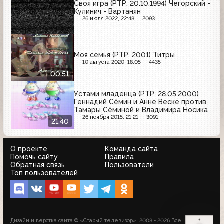
Своя игра (РТР, 20.10.1994) Чегорский -
Кулинич - Вартанян
26 июля 2022, 22:48
2093
Моя семья (РТР, 2001) Титры
10 августа 2020, 18:05
4435
00:51
Устами младенца (РТР, 28.05.2000)
Геннадий Сёмин и Анне Веске против
Тамары Сёминой и Владимира Носика
26 ноября 2015, 21:21
3091
21:40
О проекте
Команда сайта
Помочь сайту
Правила
Обратная связь
Пользователи
Топ пользователей
Дизайн и верстка сайта © «Старый телевизор»; 2008 - 2026 Все