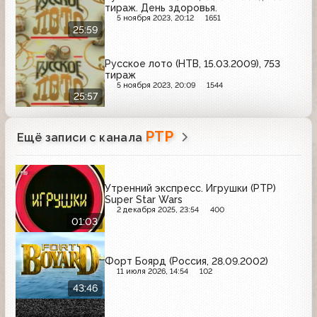
тираж. День здоровья.
5 ноября 2023, 20:12
1651
25:59
Русское лото (НТВ, 15.03.2009), 753
тираж
5 ноября 2023, 20:09
1544
25:57
РТР
Ещё записи с канала
Утренний экспресс. Игрушки (РТР)
Super Star Wars
2 декабря 2025, 23:54
400
01:03
Форт Боярд (Россия, 28.09.2002)
11 июля 2026, 14:54
102
43:46