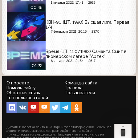
1 января 2022, 17:41
2935
00:45
КВН-90 (ЦТ, 1990) Высшая лига. Первая
1/4
7 февраля 2021, 20:16
2370
Время (ЦТ, 11.07.1983) Саманта Смит в
пионерском лагере "Артек"
6 января 2021, 21:54
2617
01:22
О проекте
Команда сайта
Помочь сайту
Правила
Обратная связь
Пользователи
Топ пользователей
Дизайн и верстка сайта © «Старый телевизор»; 2008 - 2026 Все
аудио- и видеоматериалы, размещённые на сайте,
принадлежат их владельцам. Нахождение материалов на
сайте не оспаривает авторские права их создателей.