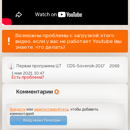
Возможны проблемы с загрузкой этого
видео, если у вас не работает Youtube (вы
знаете, что делать)
Первая программа ЦТ
CDS-Sovenok-2017
2069
1 мая 2021, 10:47
Есть проблема?
0
Комментарии
Войдите
или
зарегистрируйтесь
, чтобы добавить
комментарий
Вход через Телеграм