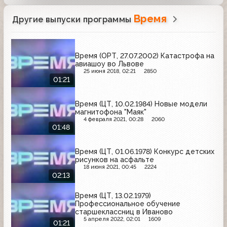
Время
Другие выпуски программы
Время (ОРТ, 27.07.2002) Катастрофа на
авиашоу во Львове
25 июня 2018, 02:21
2850
01:21
Время (ЦТ, 10.02.1984) Новые модели
магнитофона "Маяк"
4 февраля 2021, 00:28
2060
01:48
Время (ЦТ, 01.06.1978) Конкурс детских
рисунков на асфальте
18 июня 2021, 00:45
2224
02:13
Время (ЦТ, 13.02.1979)
Профессиональное обучение
старшеклассниц в Иваново
5 апреля 2022, 02:01
1609
01:21