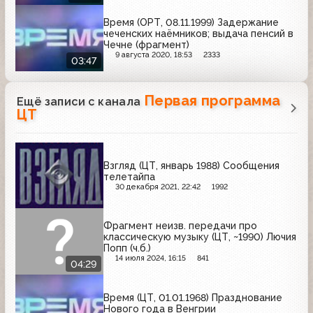
Время (ОРТ, 08.11.1999) Задержание
чеченских наёмников; выдача пенсий в
Чечне (фрагмент)
9 августа 2020, 18:53
2333
03:47
Первая программа
Ещё записи с канала
ЦТ
Взгляд (ЦТ, январь 1988) Сообщения
телетайпа
30 декабря 2021, 22:42
1992
Фрагмент неизв. передачи про
классическую музыку (ЦТ, ~1990) Лючия
Попп (ч.б.)
14 июля 2024, 16:15
841
04:29
Время (ЦТ, 01.01.1968) Празднование
Нового года в Венгрии