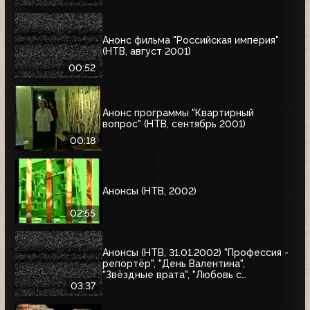
Анонс фильма "Российская империя"
(НТВ, август 2001)
00:52
Анонс программы "Квартирный
вопрос" (НТВ, сентябрь 2001)
00:18
Анонсы (НТВ, 2002)
02:55
Анонсы (НТВ, 31.01.2002) "Профессия -
репортёр", "День Валентина",
"Звёздные врата", "Любовь с
привилегиями", "Юкка"
03:37