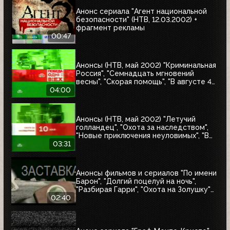
Анонс сериала "Агент национальной
безопасности" (НТВ, 12.03.2002) +
фрагмент рекламы
00:47
Анонсы (НТВ, май 2002) "Криминальная
Россия", "Семнадцать мгновений
весны", "Скорая помощь", "В августе 44-
го", "Летучий голландец", "Гордон"
04:00
Анонсы (НТВ, май 2002) "Летучий
голландец", "Охота за наследством",
"Новые приключения неуловимых", "В
смертельной опасности", "Снайпер"
03:31
Анонсы фильмов и сериалов "По имени
Барон", "Долгий поцелуй на ночь",
"Разбирая Гарри", "Охота на Золушку"
(НТВ, 06.2002)
02:40