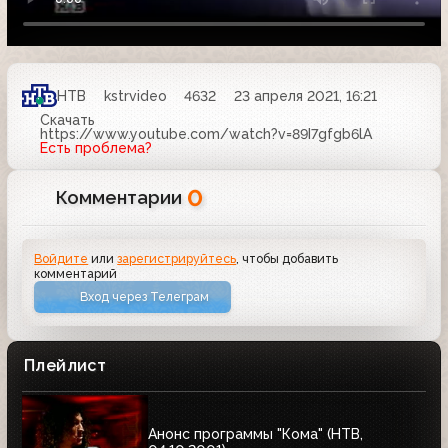
НТВ
kstrvideo
4632
23 апреля 2021, 16:21
Скачать
https://www.youtube.com/watch?v=89I7gfgb6lA
Есть проблема?
0
Комментарии
Войдите
или
зарегистрируйтесь
, чтобы добавить
комментарий
Вход через Телеграм
Плейлист
Анонс программы "Кома" (НТВ,