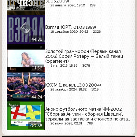
31.05.2009)
25 января 2026, 19:10
239
Взгляд (ОРТ, 01.03.1999)
18 декабря 2020, 20:52
2026
44:38
Золотой граммофон (Первый канал,
2003) София Ротару — Белый танец
(фрагмент)
8 мая 2015, 15:36
3078
01:56
КХСМ (1 канал, 13.03.2004)
25 октября 2024, 18:32
1019
44:24
Анонс
Анонс футбольного матча ЧМ-2002
"Сборная Англии - сборная Швеции",
зеркальная заставка и спонсор показа
Афанасий (ОРТ, 01.06.2002)
26 июня 2025, 02:31
768
00:38