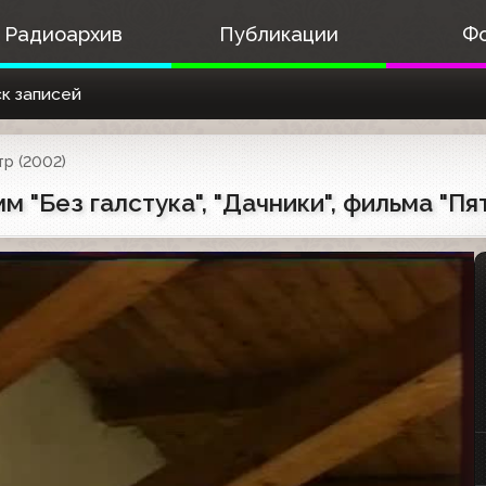
Радиоархив
Публикации
Ф
к записей
р (2002)
 "Без галстука", "Дачники", фильма "Пя