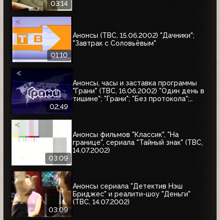
03:14
Анонсы (ТВС, 15.06.2002) "Дачники";
"Завтрак с Соловьёвым"
01:10
Анонсы, часы и заставка программы
"Грани" (ТВС, 16.06.2002) "Один день в
тишине"; "Грани"; "Без протокола";
Новости
02:49
Анонсы фильмов "Классик", "На
границе", сериала "Тайный знак" (ТВС,
14.07.2002)
03:09
Анонсы сериала "Детектив Нэш
Бриджес" и реалити-шоу "Деньги"
(ТВС, 14.07.2002)
03:09