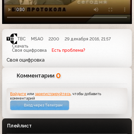
ТВС
MSAO
2200
29 декабря 2016, 21:57
Скачать
Своя оцифровка
Есть проблема?
Своя оцифровка
0
Комментарии
Войдите
или
зарегистрируйтесь
, чтобы добавить
комментарий
Вход через Телеграм
Плейлист