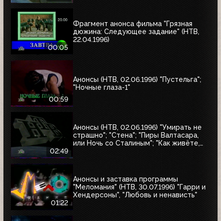
варьете мира»
Фрагмент анонса фильма "Грязная
дюжина: Следующее задание" (НТВ,
22.04.1996)
00:05
Анонсы (НТВ, 02.06.1996) "Пустельга";
"Ночные глаза-1"
00:59
Анонсы (НТВ, 02.06.1996) "Умирать не
страшно"; "Стена"; "Пиры Валтасара,
или Ночь со Сталиным"; "Как живёте,
Караси"
02:49
Анонсы и заставка программы
"Меломания" (НТВ, 30.07.1996) "Гарри и
Хендерсоны", "Любовь и ненависть"
01:22