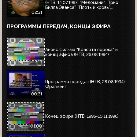
(НТВ, 14.07.1997) "Меломания. Трио
Билла Эванса", "Плоть и кровь",
"Маленький гигант большого секса", "XX
02:31
век в войнах"
ПРОГРАММЫ ПЕРЕДАЧ, КОНЦЫ ЭФИРА
Анонс фильма "Красота порока" и
конец эфира (НТВ, 26.08.1994)
02:13
Программа передач (НТВ, 28.08.1994)
Фрагмент
00:31
Конец эфира (НТВ, 1995-10.11.1996)
01:00