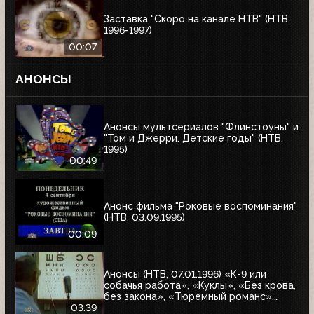
Заставка "Скоро на канале НТВ" (НТВ,
1996-1997)
00:07
АНОНСЫ
Анонсы мультсериалов "Флинстоуны" и
"Том и Джерри. Детские годы" (НТВ,
1995)
00:49
Анонс фильма "Роковые воспоминания"
(НТВ, 03.09.1995)
00:09
Анонсы (НТВ, 07.01.1996) «К-9 или
собачья работа», «Куклы», «Без крова,
без закона», «Тюремный романс»,
«Восставшие из ада 2», «Лучшие шоу и
03:39