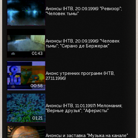
Анонсы (НТВ, 20.09.1996) "Ревизор";
"Человек тьмы"
Анонсы (НТВ, 20.09.1996) "Человек
тьмы"; "Сирано де Бержерак"
01:43
Анонс утренних программ (НТВ,
27.11.1996)
00:58
Анонсы (НТВ, 11.01.1997) Меломания;
"Верные друзья"; "Аферисты"
01:21
Анонсы и заставка "Музыка на канале"