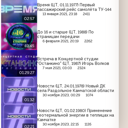
Время (ЦТ, 01.11.1977) Первый
пассажирский рейс самолёта ТУ-144
13 января 2021, 23:18
2411
02:57
До 16 и старше (ЦТ, 1988) По
страницам передачи
6 февраля 2021, 20:19
2262
49:45
Встреча в Концертной студии
"Останкино" (ЦТ, 1987) Игорь Волков
7 мая 2021, 03:03
2324
01:29:27
Новости (ЦТ, 24.01.1978) Новый ДК
села Раздольное Камчатской области
30 ноября 2023, 00:29
1074
01:32
Новости (ЦТ, 01.02.1980) Применение
геотермальной энергии в теплицах на
Камчатке
30 ноября 2023, 22:15
1135
02:21