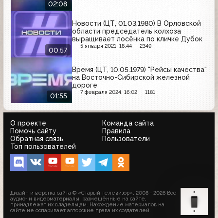
02:08
Новости (ЦТ, 01.03.1980) В Орловской
области председатель колхоза
выращивает лосёнка по кличке Дубок
5 января 2021, 18:44
2349
00:57
Время (ЦТ, 10.05.1979) "Рейсы качества"
на Восточно-Сибирской железной
дороге
7 февраля 2024, 16:02
1181
01:55
О проекте
Команда сайта
Помочь сайту
Правила
Обратная связь
Пользователи
Топ пользователей
Дизайн и верстка сайта © «Старый телевизор»; 2008 - 2026 Все
аудио- и видеоматериалы, размещённые на сайте,
принадлежат их владельцам. Нахождение материалов на
сайте не оспаривает авторские права их создателей.