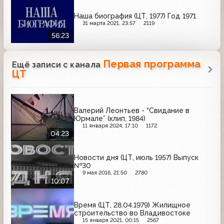
Наша биография (ЦТ, 1977) Год 1971
31 марта 2021, 23:57
2119
56:23
Первая программа
Ещё записи с канала
ЦТ
Валерий Леонтьев - “Свидание в
Юрмале” (клип, 1984)
11 января 2024, 17:10
1172
04:23
Новости дня (ЦТ, июль 1957) Выпуск
№30
9 мая 2016, 21:50
2780
10:07
Время (ЦТ, 28.04.1979) Жилищное
строительство во Владивостоке
15 января 2021, 00:15
2567