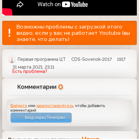
Возможны проблемы с загрузкой этого
видео, если у вас не работает Youtube (вы
знаете, что делать)
Первая программа ЦТ
CDS-Sovenok-2017
1917
31 марта 2021, 23:11
Есть проблема?
0
Комментарии
Войдите
или
зарегистрируйтесь
, чтобы добавить
комментарий
Вход через Телеграм