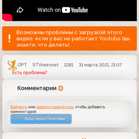
Возможны проблемы с загрузкой этого
видео, если у вас не работает Youtube (вы
знаете, что делать)
ОРТ
STVneiroset
2281
31 марта 2021, 21:07
Есть проблема?
0
Комментарии
Войдите
или
зарегистрируйтесь
, чтобы добавить
комментарий
Вход через Телеграм