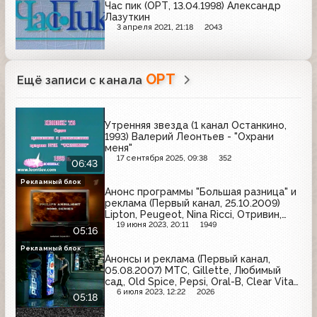
Час пик (ОРТ, 13.04.1998) Александр
Лазуткин
3 апреля 2021, 21:18
2043
ОРТ
Ещё записи с канала
Утренняя звезда (1 канал Останкино,
1993) Валерий Леонтьев - "Охрани
меня"
17 сентября 2025, 09:38
352
06:43
Рекламный блок
Анонс программы "Большая разница" и
реклама (Первый канал, 25.10.2009)
Lipton, Peugeot, Nina Ricci, Отривин,
McDonald's, Salton, Syoss, Любимый
19 июня 2023, 20:11
1949
05:16
сад, Philips, Volkswagen, Арбидол,
Clearasil, Ново-Пассит
Рекламный блок
Анонсы и реклама (Первый канал,
05.08.2007) МТС, Gillette, Любимый
сад, Old Spice, Pepsi, Oral-B, Clear Vita
Abe
6 июля 2023, 12:22
2026
05:18