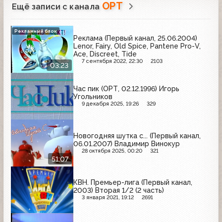
ОРТ
Ещё записи с канала
Рекламный блок
Реклама (Первый канал, 25.06.2004)
Lenor, Fairy, Old Spice, Pantene Pro-V,
Ace, Discreet, Tide
7 сентября 2022, 22:30
2103
03:23
Час пик (ОРТ, 02.12.1996) Игорь
Угольников
9 декабря 2025, 19:26
329
Новогодняя шутка с... (Первый канал,
06.01.2007) Владимир Винокур
28 октября 2025, 00:20
321
51:07
КВН. Премьер-лига (Первый канал,
2003) Вторая 1/2 (2 часть)
3 января 2021, 19:12
2691